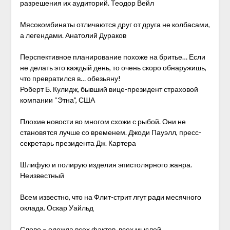
разрешения их аудиторий. Теодор Вейл
Мясокомбинаты отличаются друг от друга не колбасами,
а легендами. Анатолий Дураков
Перспективное планирование похоже на бритье… Если
не делать это каждый день, то очень скоро обнаружишь,
что превратился в… обезьяну!
Роберт Б. Кулидж, бывший вице-президент страховой
компании “Этна”, США
Плохие новости во многом схожи с рыбой. Они не
становятся лучше со временем. Джоди Пауэлл, пресс-
секретарь президента Дж. Картера
Шлифую и полирую изделия эпистолярного жанра.
Неизвестный
Всем известно, что на Флит-стрит лгут ради месячного
оклада. Оскар Уайльд
Слово – одежда всех фактов, всех мыслей.