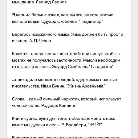
мышления. Леонид Леонов
Я чернил больше извел, чем вы все, вместе взятые,
выпили водки. Эдуард Скобелев, “Гладиатор”
Берегись изысканного языка. Язык должен быть прост и
изящен. А. П. Чехов
Кажется, теперь понял писателей: они пишут, чтобы в
мозгах не получалось застойности. Мысли необходим
отток, как и слюне… Эдуард Скобелев, “Гладиатор”
…приходило множество людей, одержимых похотью
писательства. Иван Бунин, “Жизнь Арсеньева”
Слова – самый сильный наркотик, который использует
человечество. Редьярд Киплинг
Книги существуют для того, чтобы напоминать нам,
0
какие мы дураки и ослы. Р. Бредбери, “451
F”
В великие эпохи веселее всего полыхает исписанная